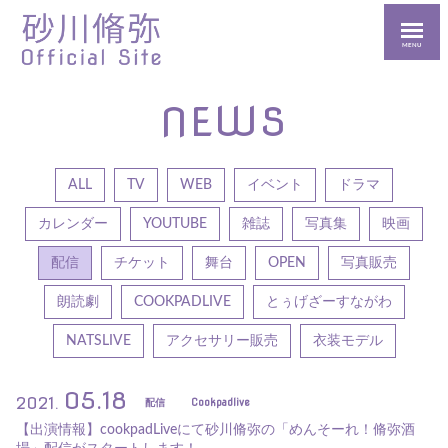
MENU
NEWS
ALL
TV
WEB
イベント
ドラマ
カレンダー
YOUTUBE
雑誌
写真集
映画
配信
チケット
舞台
OPEN
写真販売
朗読劇
COOKPADLIVE
とぅげざーすながわ
NATSLIVE
アクセサリー販売
衣装モデル
05.18
2021.
配信
Cookpadlive
【出演情報】cookpadLiveにて砂川脩弥の「めんそーれ！脩弥酒